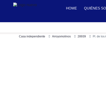
HOME
QUIÉNES S
Casa independiente
Arroyomolinos
28939
Pl. de lo