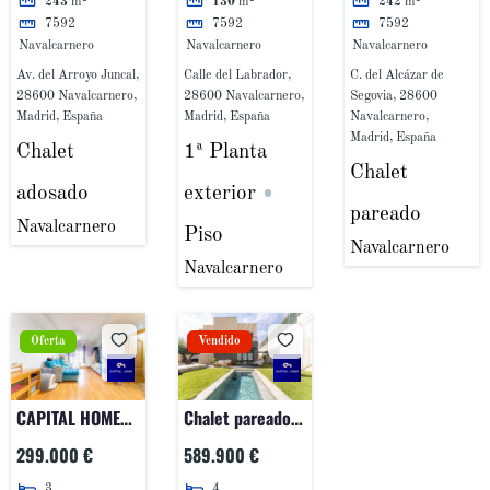
243
m²
130
m²
242
m²
VIVIENDA EN EL
7592
7592
7592
PINAR
Navalcarnero
Navalcarnero
Navalcarnero
Av. del Arroyo Juncal,
Calle del Labrador,
C. del Alcázar de
28600 Navalcarnero,
28600 Navalcarnero,
Segovia, 28600
Madrid, España
Madrid, España
Navalcarnero,
Madrid, España
Chalet
1ª Planta
Chalet
adosado
exterior
pareado
Navalcarnero
Piso
Navalcarnero
Navalcarnero
Oferta
Vendido
CAPITAL HOME
Chalet pareado
NAVALCARNERO
en venta en Calle
299.000 €
589.900 €
TE PRESENTA EN
de Suances
3
4