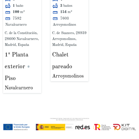
EXCLUSIVA ESTA
1
baño
3
baños
MAGNIFICA
100
m²
154
m²
VIVIENDA
7592
7603
TOTALMENTE
Navalcarnero
Arroyomolinos
REFORMADA.
C. de la Constitución,
C. de Suances, 28939
28600 Navalcarnero,
Arroyomolinos,
Madrid, España
Madrid, España
1ª Planta
Chalet
exterior
pareado
Arroyomolinos
Piso
Navalcarnero