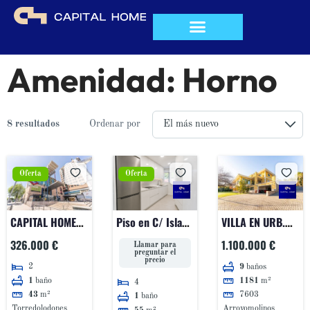
QUIÉNES SOMOS
Amenidad:
Horno
8 resultados
Ordenar por
Oferta
Oferta
CAPITAL HOME
Piso en C/ Isla
VILLA EN URB.
VENDE EN
de Salvora.
COTORREDONDO!
326.000 €
1.100.000 €
Llamar para
EXCLUSIVA
preguntar el
precio
2
9
baños
ESTUPENDO PISO
1
baño
1181
m²
4
EN LA CALLE
43
m²
7603
1
baño
ALCALÁ
Torredolodones
Arroyomolinos