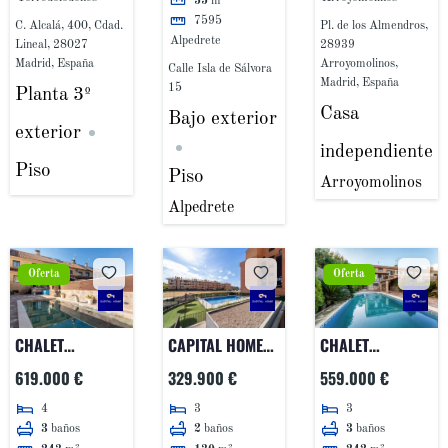
55
m²
7595
C. Alcalá, 400, Cdad.
Pl. de los Almendros,
Alpedrete
Lineal, 28027
28939
Madrid, España
Arroyomolinos,
Calle Isla de Sálvora
Madrid, España
15
Planta 3º
Casa
Bajo exterior
exterior
independiente
Piso
Piso
Arroyomolinos
Alpedrete
Oferta
Oferta
CHALET
CAPITAL HOME
CHALET
ADOSADO EN
NAVALCARNERO
PAREADO EN
619.000 €
329.900 €
559.000 €
AVENIDA DEL
VENDE EN
NAVALCARNERO
4
3
3
ARROYO JUNCAL
EXCLUSIVA
3
baños
2
baños
3
baños
MARAVILLOSA