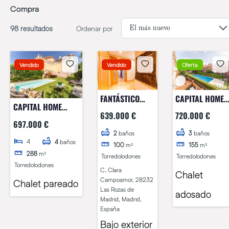
Compra
98 resultados
Ordenar por
Vendido
Vendido
Oferta
FANTÁSTICO
CAPITAL HOME
CAPITAL HOME
BAJO CON
VENDE EN
639.000 €
720.000 €
TORRELODONES
JARDÍN EN
EXCLUSIVA
697.000 €
VENDE EN
URBANIZACIÓN
MAGNÍFICO
2
baños
3
baños
4
EXCLUSIVA CHALET
4
baños
100
m²
155
m²
PRIVADA EN LAS
CHALET
288
m²
PAREADO CON
Torredolodones
Torredolodones
ROZAS, CON
ADOSADO EN
Torredolodones
VISTAS
VISTAS A
CLUB DE GOLF.
C. Clara
Chalet
ESPECTACULARES
Campoamor, 28232
Chalet pareado
DEHESA DE
Las Rozas de
adosado
NAVALCARBÓN
Madrid, Madrid,
España
Bajo exterior