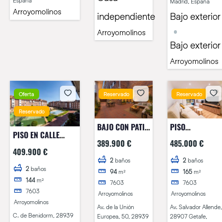
España
Madrid, España
Arroyomolinos
independiente
Bajo exterior
Arroyomolinos
Bajo exterior
Arroyomolinos
Oferta
Reservado
Reservado
Reservado
BAJO CON PATIO
PISO
PISO EN CALLE
EN EUROPEA!!
TOTALMENTE
389.900 €
485.000 €
BENIDORM!!
REFORMADO EN
409.900 €
GETAFE!!
2
baños
2
baños
2
baños
94
m²
165
m²
144
m²
7603
7603
7603
Arroyomolinos
Arroyomolinos
Arroyomolinos
Av. de la Unión
Av. Salvador Allende,
C. de Benidorm, 28939
Europea, 50, 28939
28907 Getafe,