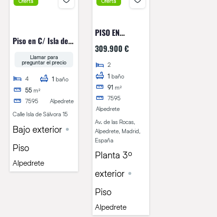
Oferta
Oferta
PISO EN
Piso en C/ Isla de
URBANIZACIÓN
309.900 €
Salvora.
LAS ROCAS
Llamar para
preguntar el precio
2
1
baño
4
1
baño
91
m²
55
m²
7595
7595
Alpedrete
Alpedrete
Calle Isla de Sálvora 15
Av. de las Rocas,
Bajo exterior
Alpedrete, Madrid,
España
Piso
Planta 3º
Alpedrete
exterior
Piso
Alpedrete