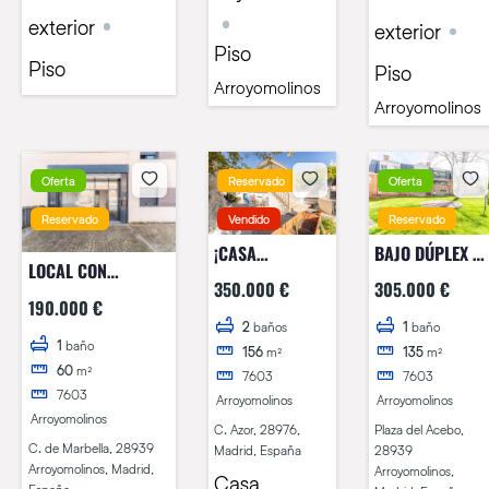
exterior
exterior
Piso
Piso
Piso
Arroyomolinos
Arroyomolinos
Oferta
Reservado
Oferta
Reservado
Vendido
Reservado
¡CASA
BAJO DÚPLEX E
LOCAL CON
INDEPENDIENTE
PLAZA ACEBO!
350.000 €
305.000 €
OFICINA!!
EN
190.000 €
URBANIZACIÓN
2
baños
1
baño
1
baño
156
m²
135
m²
COTORREDONDO!
60
m²
7603
7603
7603
Arroyomolinos
Arroyomolinos
Arroyomolinos
C. Azor, 28976,
Plaza del Acebo,
C. de Marbella, 28939
Madrid, España
28939
Arroyomolinos, Madrid,
Arroyomolinos,
Casa