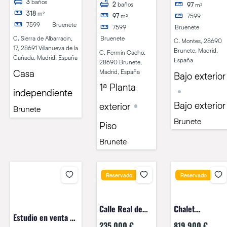
Villanueva de la
3
baños
2
baños
97
m²
318
m²
Cañada
97
m²
7599
7599
Bruenete
7599
Bruenete
C. Sierra de Albarracin,
Bruenete
C. Montes, 28690
17, 28691 Villanueva de la
Brunete, Madrid,
C. Fermín Cacho,
Cañada, Madrid, España
España
28690 Brunete,
Casa
Madrid, España
Bajo exterior
1ª Planta
independiente
Bajo exterior
exterior
Brunete
Brunete
Piso
Brunete
Reservado
Reservado
Calle Real de
Chalet
Estudio en venta en
San Sebastián
independiente
235.000 €
819.900 €