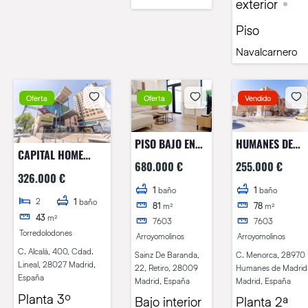
exterior
Piso
Navalcarnero
Oferta
Oferta
Vendido
PISO BAJO EN
HUMANES DE
CAPITAL HOME
MADRID!!
MADRID.
680.000 €
255.000 €
VENDE EN
MAGNIFICO
326.000 €
EXCLUSIVA
PISO!!
1
baño
1
baño
2
ESTUPENDO PISO EN
1
baño
81
m²
78
m²
43
m²
LA CALLE ALCALÁ
7603
7603
Torredolodones
Arroyomolinos
Arroyomolinos
C. Alcalá, 400, Cdad.
Sainz De Baranda,
C. Menorca, 28970
Lineal, 28027 Madrid,
22, Retiro, 28009
Humanes de Madrid
España
Madrid, España
Madrid, España
Planta 3º
Bajo interior
Planta 2ª