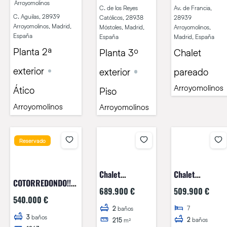
Arroyomolinos
C. de los Reyes
Av. de Francia,
C. Aguilas, 28939
Católicos, 28938
28939
Arroyomolinos, Madrid,
Móstoles, Madrid,
Arroyomolinos,
España
España
Madrid, España
Planta 2ª
Planta 3º
Chalet
exterior
exterior
pareado
Arroyomolinos
Ático
Piso
Arroyomolinos
Arroyomolinos
Reservado
Chalet
Chalet
COTORREDONDO!!
independiente
independiente
689.900 €
509.900 €
CHALET
en venta en
en venta en
540.000 €
INDEPENDIENTE!!
7
Calle Cedros,
Calle Río
2
baños
3
baños
2
baños
215
m²
Pino Alto
Guadiana 2