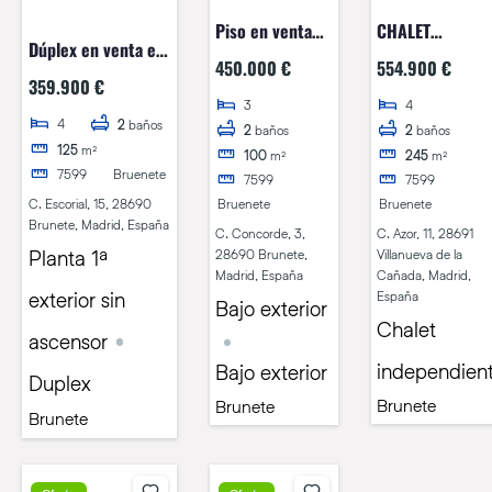
Piso en venta
CHALET
Dúplex en venta en
en Calle
INDEPENDIENTE
450.000 €
554.900 €
Calle Escorial 15,
Concorde 3,
EN LA RAYA DEL
359.900 €
Brunete
3
4
Brunete
PALANCAR
4
2
baños
2
baños
2
baños
BRUNETE
125
m²
100
m²
245
m²
7599
Bruenete
7599
7599
C. Escorial, 15, 28690
Bruenete
Bruenete
Brunete, Madrid, España
C. Concorde, 3,
C. Azor, 11, 28691
Planta 1ª
28690 Brunete,
Villanueva de la
Madrid, España
Cañada, Madrid,
exterior sin
España
Bajo exterior
Chalet
ascensor
independien
Bajo exterior
Duplex
Brunete
Brunete
Brunete