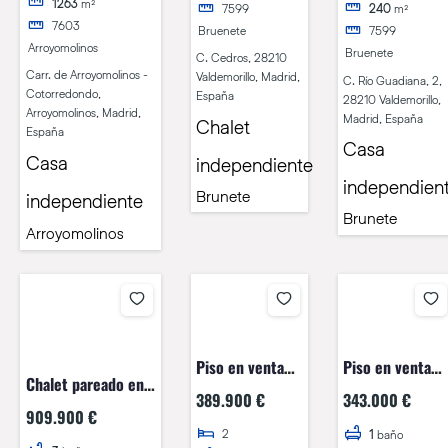
1263
m²
7599
240
m²
7603
Bruenete
7599
Arroyomolinos
Bruenete
C. Cedros, 28210
Carr. de Arroyomolinos -
Valdemorillo, Madrid,
C. Río Guadiana, 2,
Cotorredondo,
España
28210 Valdemorillo,
Arroyomolinos, Madrid,
Madrid, España
Chalet
España
Casa
Casa
independiente
independien
Brunete
independiente
Brunete
Arroyomolinos
Piso en venta
Piso en venta
Chalet pareado en
en Calle Fermín
en Calle Pozo
389.900 €
343.000 €
venta en SIERRA DE
Cacho 4,
16, Brunete
909.900 €
ALBARRACIN,
2
Brunete
1
baño