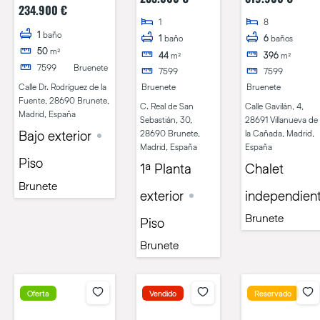
Calle Doctor
30, Brunete
en venta en
234.900 €
Rodríguez de la
1
8
Calle Gavilán, La
Fuente
1
baño
1
baño
6
baños
Raya del
50
m²
44
m²
396
m²
Palancar
7599
Bruenete
7599
7599
Calle Dr. Rodríguez de la
Bruenete
Bruenete
Fuente, 28690 Brunete,
C. Real de San
Calle Gavilán, 4,
Madrid, España
Sebastián, 30,
28691 Villanueva de
Bajo exterior
28690 Brunete,
la Cañada, Madrid,
Madrid, España
España
Piso
1ª Planta
Chalet
Brunete
exterior
independien
Brunete
Piso
Brunete
Oferta
Vendido
Reservado