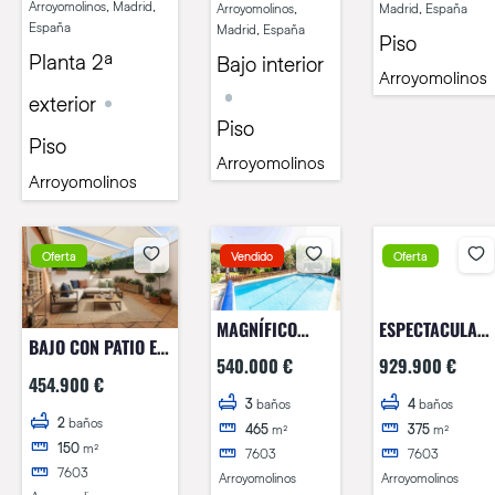
Arroyomolinos, Madrid,
Arroyomolinos,
Madrid, España
España
Madrid, España
Piso
Planta 2ª
Bajo interior
Arroyomolinos
exterior
Piso
Piso
Arroyomolinos
Arroyomolinos
Oferta
Vendido
Oferta
MAGNÍFICO
ESPECTACULAR
BAJO CON PATIO EN
CHALET
CHALET
540.000 €
929.900 €
CANTABRICO!!
INDEPENDIENTE
INDEPENDIENTE
454.900 €
EN
EN AVD. ITALIA!!
3
baños
4
baños
2
baños
465
m²
375
m²
COTORREDONDO-
150
m²
7603
7603
BATRES
7603
Arroyomolinos
Arroyomolinos