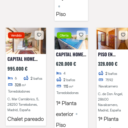
Piso
Vendido
Oferta
CAPITAL HOME
PISO EN
CAPITAL HOME
VENDE EN
PRIMERA
620.000 €
328.000 €
TORRELODONESVENDE
EXCLUSIVA
PLANTA CON
995.000 €
EN EXCLUSIVA
4
MAGNÍFICO
TERRAZA Y
2
baños
6
FANTÁSTICO
2
baños
2
baños
7592
PISO EN PUNTA
NAVE/GARAJE
328
m²
CHALET EN EL
Navalcarnero
115
m²
GALEA.
DE 70M
Torredolodones
CENTRO DE
Torredolodones
C. de Don Ángel,
TORRELODONES.
C. Mar Cantábrico, 5,
28600
1ª Planta
28250 Torrelodones,
Navalcarnero,
Madrid, España
Madrid, España
exterior
Chalet pareado
1ª Planta
Piso