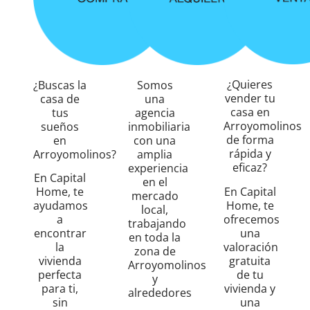
¿Quieres
¿Buscas la
Somos
vender tu
casa de
una
casa en
tus
agencia
Arroyomolinos
sueños
inmobiliaria
de forma
en
con una
rápida y
Arroyomolinos?
amplia
eficaz?
experiencia
En Capital
en el
En Capital
Home, te
mercado
Home, te
ayudamos
local,
ofrecemos
a
trabajando
una
encontrar
en toda la
valoración
la
zona de
gratuita
vivienda
Arroyomolinos
de tu
perfecta
y
vivienda y
para ti,
alrededores
una
sin