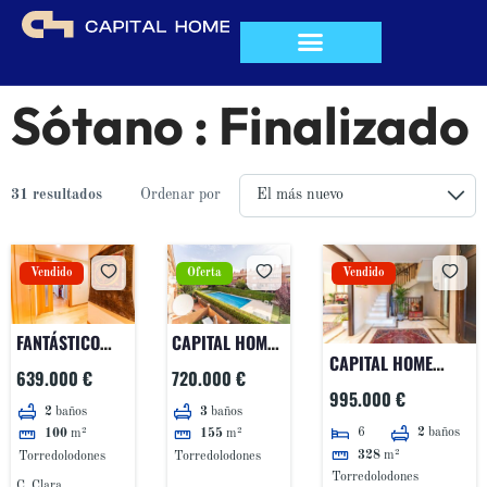
QUIÉNES SOMOS
Sótano :
Finalizado
31 resultados
Ordenar por
Vendido
Oferta
Vendido
FANTÁSTICO
CAPITAL HOME
CAPITAL HOME
BAJO CON
VENDE EN
639.000 €
720.000 €
TORRELODONESVENDE
JARDÍN EN
EXCLUSIVA
995.000 €
EN EXCLUSIVA
2
baños
3
baños
URBANIZACIÓN
MAGNÍFICO
6
2
baños
100
m²
155
m²
FANTÁSTICO
PRIVADA EN
CHALET
328
m²
Torredolodones
Torredolodones
CHALET EN EL
LAS ROZAS,
ADOSADO EN
Torredolodones
C. Clara