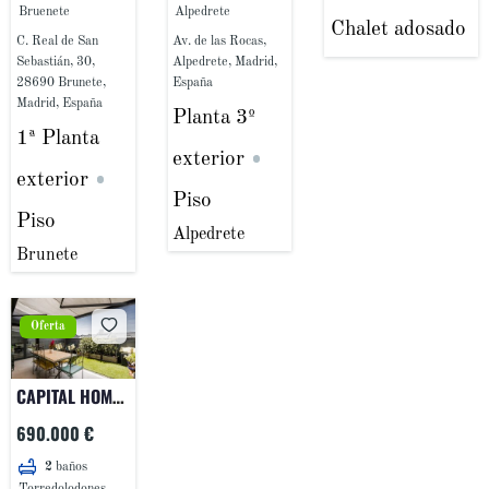
GALEA
Bruenete
Alpedrete
Chalet adosado
C. Real de San
Av. de las Rocas,
Sebastián, 30,
Alpedrete, Madrid,
28690 Brunete,
España
Madrid, España
Planta 3º
1ª Planta
exterior
exterior
Piso
Piso
Alpedrete
Brunete
Oferta
CAPITAL HOME
VENDE EN
690.000 €
EXCLUSIVA
2
baños
FANTÁSTICO