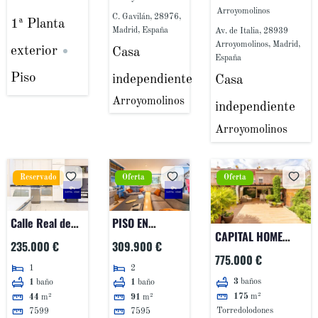
Arroyomolinos
C. Gavilán, 28976,
1ª Planta
Madrid, España
Av. de Italia, 28939
Arroyomolinos, Madrid,
exterior
Casa
España
Piso
independiente
Casa
Arroyomolinos
independiente
Arroyomolinos
Reservado
Oferta
Oferta
Calle Real de
PISO EN
CAPITAL HOME
San Sebastián
URBANIZACIÓN
235.000 €
309.900 €
VENDE EN
30, Brunete
LAS ROCAS
775.000 €
EXCLUSIVA
1
2
3
baños
1
baño
1
baño
MAGNÍFICO CHALET
175
m²
44
m²
91
m²
ADOSADO EN PUNTA
Torredolodones
7599
7595