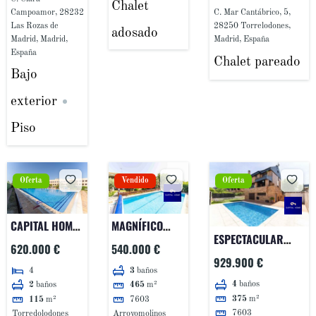
CENTRO DE
CON VISTAS A
CLUB DE GOLF.
Chalet
Campoamor, 28232
C. Mar Cantábrico, 5,
TORRELODONES.
DEHESA DE
Las Rozas de
28250 Torrelodones,
adosado
NAVALCARBÓN
Madrid, Madrid,
Madrid, España
España
Chalet pareado
Bajo
exterior
Piso
Oferta
Vendido
Oferta
CAPITAL HOME
MAGNÍFICO
ESPECTACULAR
VENDE EN
CHALET
620.000 €
540.000 €
CHALET
EXCLUSIVA
INDEPENDIENTE
929.900 €
INDEPENDIENTE EN
4
3
baños
MAGNÍFICO
EN
4
baños
2
baños
465
m²
AVD. ITALIA!!
PISO EN PUNTA
COTORREDONDO-
375
m²
115
m²
7603
GALEA.
BATRES
7603
Torredolodones
Arroyomolinos