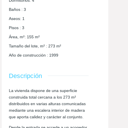
Dormitorios
:
4
Baños
:
3
Aseos
:
1
Pisos
:
3
Área, m²
:
155
m²
Tamaño del lote, m²
:
273
m²
Año de construcción
:
1999
Descripción
La vivienda dispone de una superficie
construida total cercana a los 273 m²
distribuidos en varias alturas comunicadas
mediante una escalera interior de madera
que aporta calidez y carácter al conjunto.
Desde la entrada se accede a un acogedor