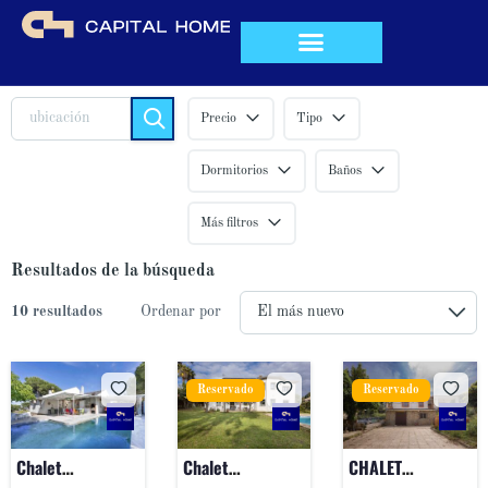
QUIÉNES SOMOS
Precio
Tipo
Dormitorios
Baños
Más filtros
Resultados de la búsqueda
10 resultados
Ordenar por
Reservado
Reservado
Chalet
Chalet
CHALET