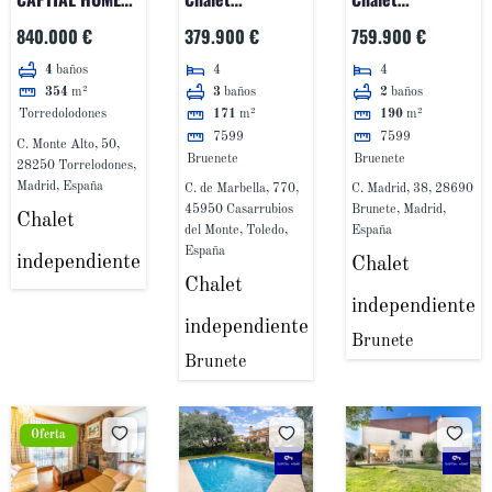
TORRELODONES
independiente
independiente
840.000 €
379.900 €
759.900 €
VENDE EN
en venta en Calle
en venta en
4
4
4
baños
EXCLUSIVA
de Marbella, 770
Madrid 38,
3
baños
2
baños
354
m²
PRECIOSO
Calypo Fado
Brunete
Torredolodones
171
m²
190
m²
CHALET
7599
7599
C. Monte Alto, 50,
INDEPENDIENTE
Bruenete
Bruenete
28250 Torrelodones,
EN LOS
Madrid, España
C. de Marbella, 770,
C. Madrid, 38, 28690
PEÑASCALES
45950 Casarrubios
Brunete, Madrid,
Chalet
del Monte, Toledo,
España
España
independiente
Chalet
Chalet
independiente
independiente
Brunete
Brunete
Oferta