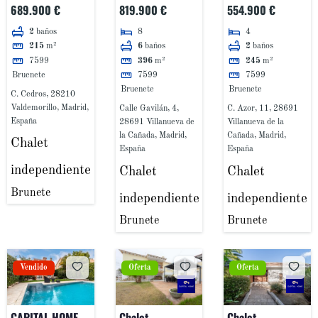
independiente
independiente
INDEPENDIENTE
689.900 €
819.900 €
554.900 €
en venta en Calle
en venta en Calle
EN LA RAYA DEL
8
4
2
baños
Cedros, Pino
Gavilán, La Raya
PALANCAR
6
baños
2
baños
215
m²
Alto
del Palancar
BRUNETE
7599
396
m²
245
m²
Bruenete
7599
7599
Bruenete
Bruenete
C. Cedros, 28210
Valdemorillo, Madrid,
Calle Gavilán, 4,
C. Azor, 11, 28691
España
28691 Villanueva de
Villanueva de la
la Cañada, Madrid,
Cañada, Madrid,
Chalet
España
España
independiente
Chalet
Chalet
Brunete
independiente
independiente
Brunete
Brunete
Vendido
Oferta
Oferta
CAPITAL HOME
Chalet
Chalet