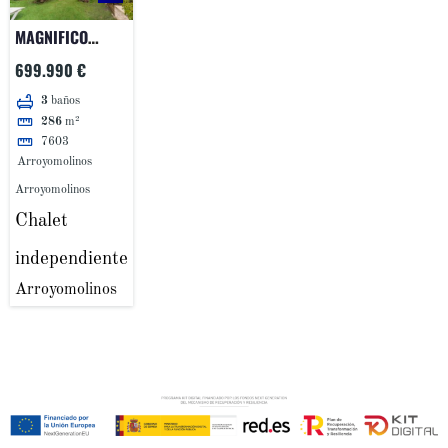
MAGNIFICO
CHALET
699.990 €
INDEPENDIENTE!!
3
baños
286
m²
7603
Arroyomolinos
Arroyomolinos
Chalet
independiente
Arroyomolinos