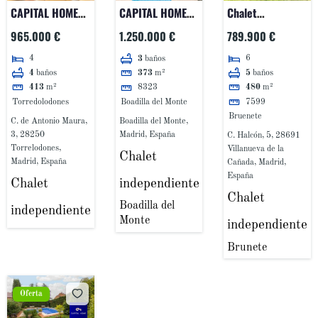
CAPITAL HOME
CAPITAL HOME
Chalet
TORRELODONES
BOADILLA DEL
independiente
965.000 €
1.250.000 €
789.900 €
VENDE EN
MONTE VENDE
en venta en Calle
4
6
3
baños
EXCLUSIVA
CHALET
Halcón 5 La Raya
4
baños
5
baños
373
m²
EXCEPCIONAL
INDEPENDIENTE
del Palancar
413
m²
8323
480
m²
CHALET
EN PARQUE
Torredolodones
Boadilla del Monte
7599
INDEPENDIENTE
BOADILLA.
Bruenete
C. de Antonio Maura,
Boadilla del Monte,
EN LOS ROBLES
3, 28250
Madrid, España
C. Halcón, 5, 28691
Torrelodones,
Villanueva de la
Chalet
Madrid, España
Cañada, Madrid,
España
Chalet
independiente
Chalet
Boadilla del
independiente
Monte
independiente
Brunete
Oferta