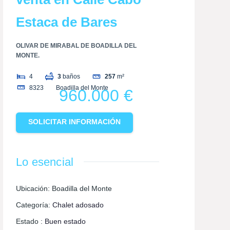
Estaca de Bares
OLIVAR DE MIRABAL DE BOADILLA DEL
MONTE.
4
3
baños
257
m²
8323
Boadilla del Monte
960.000 €
SOLICITAR INFORMACIÓN
Lo esencial
Ubicación
:
Boadilla del Monte
Categoría
:
Chalet adosado
Estado
:
Buen estado