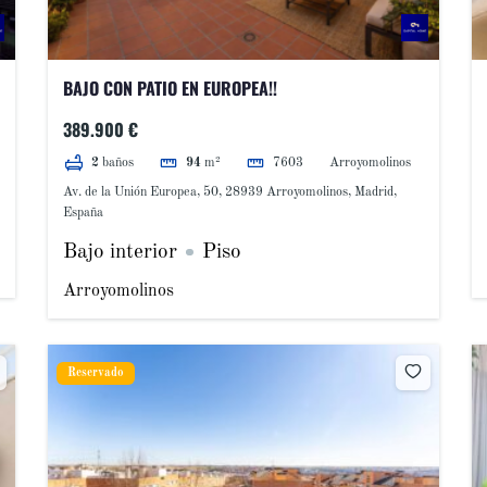
BAJO CON PATIO EN EUROPEA!!
389.900 €
7603
Arroyomolinos
2
baños
94
m²
Av. de la Unión Europea, 50, 28939 Arroyomolinos, Madrid,
España
Bajo interior
Piso
Arroyomolinos
Reservado