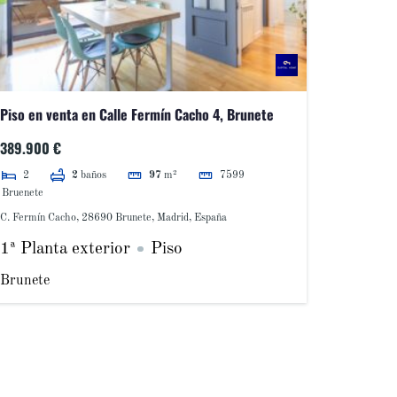
Piso en venta en Calle Fermín Cacho 4, Brunete
389.900 €
2
7599
2
baños
97
m²
Bruenete
C. Fermín Cacho, 28690 Brunete, Madrid, España
1ª Planta exterior
Piso
Brunete