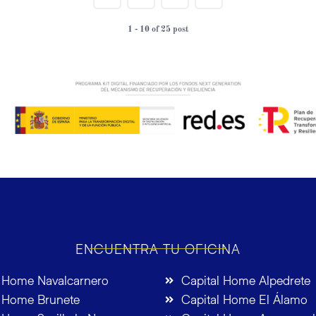
1 - 10 of 25 post
ENCUENTRA TU OFICINA
l Home Navalcarnero
Capital Home Alpedrete
l Home Brunete
Capital Home El Álamo