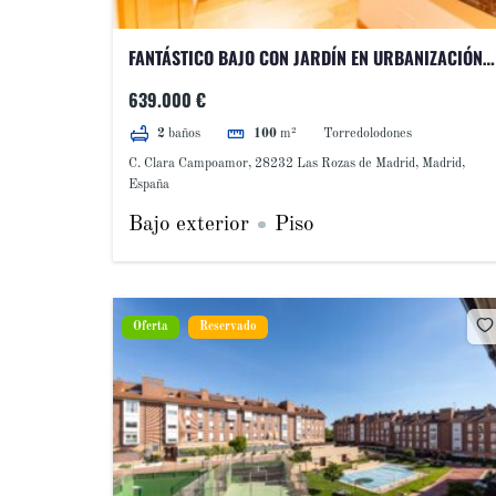
FANTÁSTICO BAJO CON JARDÍN EN URBANIZACIÓN
PRIVADA EN LAS ROZAS, CON VISTAS A DEHESA DE
639.000 €
NAVALCARBÓN
Torredolodones
2
baños
100
m²
C. Clara Campoamor, 28232 Las Rozas de Madrid, Madrid,
España
Bajo exterior
Piso
Oferta
Reservado