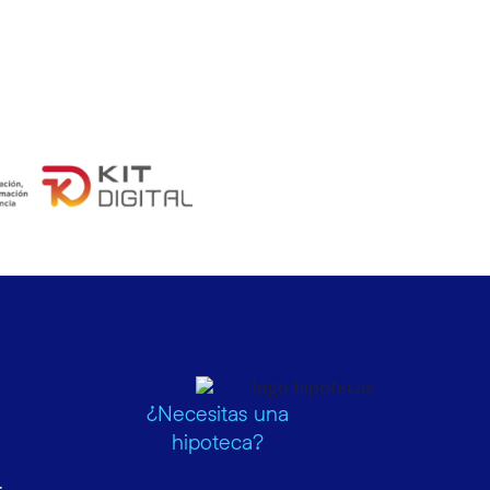
¿Necesitas una
hipoteca?