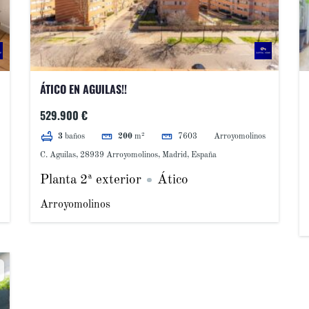
ÁTICO EN AGUILAS!!
529.900 €
7603
Arroyomolinos
3
baños
200
m²
C. Aguilas, 28939 Arroyomolinos, Madrid, España
Planta 2ª exterior
Ático
Arroyomolinos