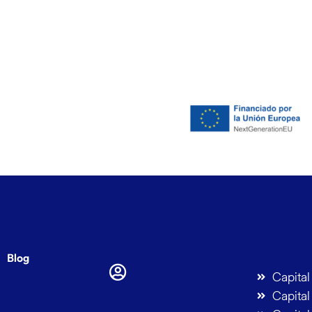
Blog
Capita
Capita