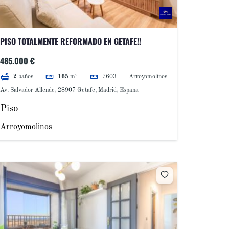
PISO TOTALMENTE REFORMADO EN GETAFE!!
485.000 €
7603
Arroyomolinos
2
baños
165
m²
Av. Salvador Allende, 28907 Getafe, Madrid, España
Piso
Arroyomolinos