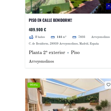
PISO EN CALLE BENIDORM!!
409.900 €
7603
Arroyomolinos
2
baños
144
m²
C. de Benidorm, 28939 Arroyomolinos, Madrid, España
Planta 2ª exterior
Piso
Arroyomolinos
Oferta