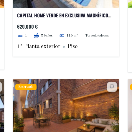
CAPITAL HOME VENDE EN EXCLUSIVA MAGNÍFICO
PISO EN PUNTA GALEA.
620.000 €
4
Torredolodones
2
baños
115
m²
1ª Planta exterior
Piso
Reservado