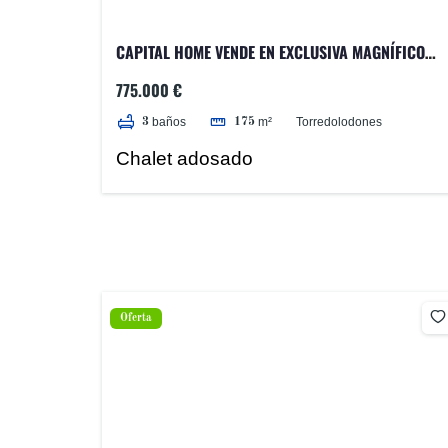
CAPITAL HOME VENDE EN EXCLUSIVA MAGNÍFICO
CHALET ADOSADO EN PUNTA GALEA
775.000 €
Torredolodones
baños
m²
3
175
Chalet adosado
Oferta