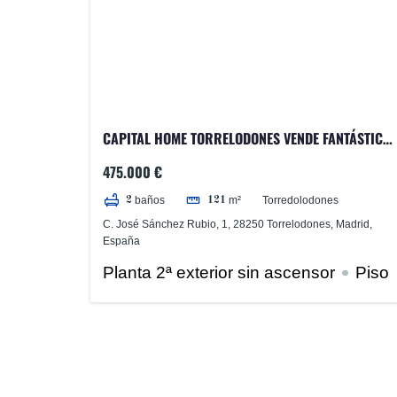
CAPITAL HOME TORRELODONES VENDE FANTÁSTICO
PISO REFORMADO Y PLAZA DE GARAJE EN EL
475.000 €
CENTRO DEL PUEBLO.
Torredolodones
baños
m²
2
121
C. José Sánchez Rubio, 1, 28250 Torrelodones, Madrid,
España
Planta 2ª exterior sin ascensor
Piso