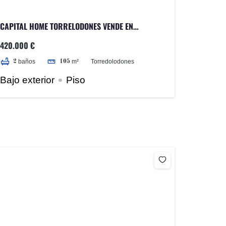
CAPITAL HOME TORRELODONES VENDE EN
EXCLUSIVA VIVIENDA EN PLANTA BAJA CON
420.000 €
EXTENSO JARDÍN DE 350M2
Torredolodones
baños
m²
2
105
Bajo exterior
Piso