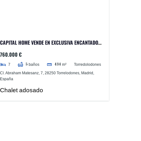
CAPITAL HOME VENDE EN EXCLUSIVA ENCANTADOR
CHALET ADOSADO EN LA COLONIA
760.000 €
7
Torredolodones
baños
m²
5
434
Cl. Abraham Matesanz, 7, 28250 Torrelodones, Madrid,
España
Chalet adosado