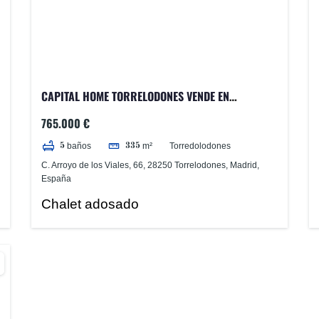
CAPITAL HOME TORRELODONES VENDE EN
EXCLUSIVA CHALET ADOSADO EN LA ZONA DEL
765.000 €
CENTRO COMERCIAL
Torredolodones
baños
m²
5
335
C. Arroyo de los Viales, 66, 28250 Torrelodones, Madrid,
España
Chalet adosado