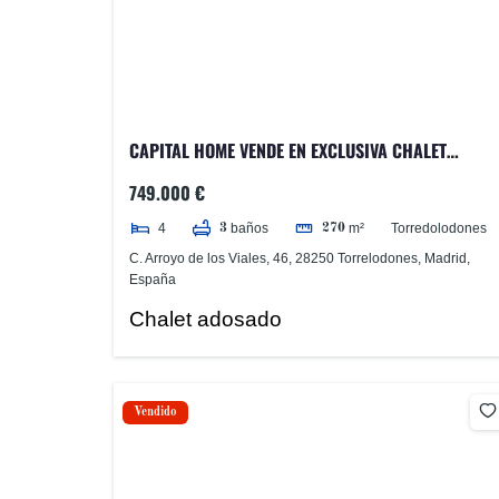
CAPITAL HOME VENDE EN EXCLUSIVA CHALET
ADOSADO EN UNA DE LAS MEJORES ZONAS DE
749.000 €
TORRELODONES
4
Torredolodones
baños
m²
3
270
C. Arroyo de los Viales, 46, 28250 Torrelodones, Madrid,
España
Chalet adosado
Vendido