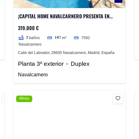
¡CAPITAL HOME NAVALCARNERO PRESENTA EN
EXCLUSIVA ESPECTACULAR ÁTICO DÚPLEX EN EL
319.000 €
PINAR!
7592
baños
m²
2
107
Navalcarnero
Calle del Labrador, 28600 Navalcarnero, Madrid, España
Planta 3º exterior
Duplex
Navalcarnero
Oferta