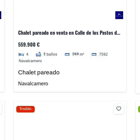
Chalet pareado en venta en Calle de los Pastos de
Invierno
559.900 €
4
7592
baños
m²
2
269
Navalcarnero
Chalet pareado
Navalcarnero
Vendido