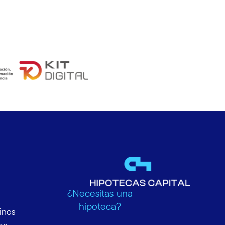
¿Necesitas una
hipoteca?
inos