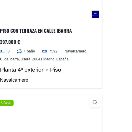
PISO CON TERRAZA EN CALLE IBARRA
397.000 €
3
7592
Navalcarnero
baño
1
C. de Ibarra, Usera, 28041 Madrid, España
Planta 4º exterior
Piso
Navalcarnero
Oferta