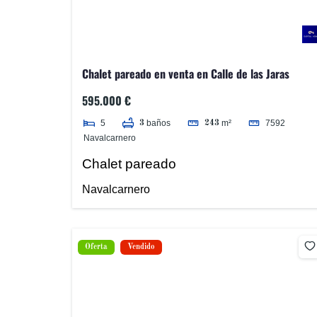
Chalet pareado en venta en Calle de las Jaras
595.000 €
5
7592
baños
m²
3
243
Navalcarnero
Chalet pareado
Navalcarnero
Oferta
Vendido